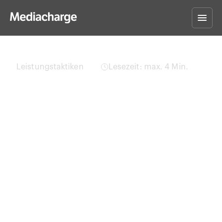
Leistungstaktiken
Lesezeit: max. 4 Min.
GEO übertrifft SEO
offiziell: Wie KI-
Assistenten den Markt für
organische
Suchergebnisse bereits
dominieren