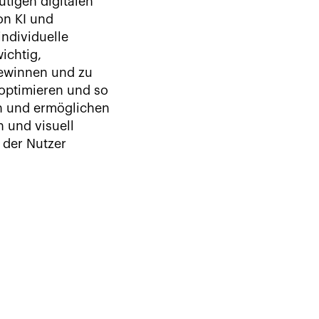
tigen digitalen
on KI und
ndividuelle
ichtig,
gewinnen und zu
 optimieren und so
en und ermöglichen
 und visuell
 der Nutzer