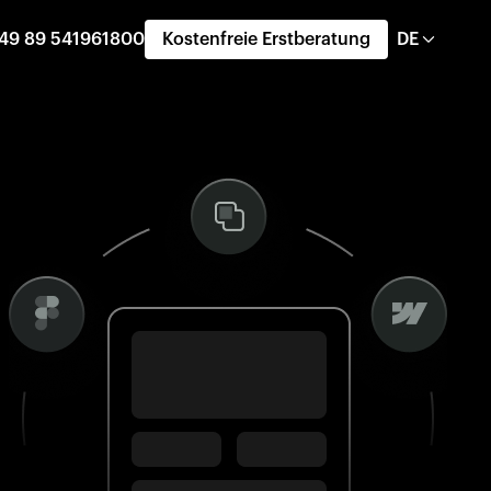
49 89 541961800
Kostenfreie Erstberatung
DE