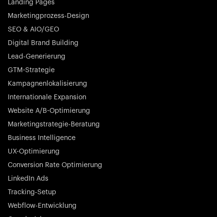
Lösungen für Zahlungen, Management und
Landing Pages
Kundenbindung voran – jederzeit, überall.
Marketingprozess-Design
SEO & AIO/GEO
Digital Brand Building
Lead-Generierung
GTM-Strategie
Startup 10M+
Kampagnenlokalisierung
Rex ist die führende digitale Kette von Tierarztpraxen in
Deutschland. Mit den renommiertesten Investoren wie
Internationale Expansion
Picus Capital und vielen anderen revolutioniert Rex die
Website A/B-Optimierung
Tiermedizinbranche nachhaltig.
Marketingstrategie-Beratung
Business Intelligence
UX-Optimierung
Conversion Rate Optimierung
LinkedIn Ads
Börsennotierter Champion
Tracking-Setup
N-able stattet IT-Dienstleister mit leistungsstarken Tools
aus, um Kundensysteme proaktiv und mühelos in
Webflow-Entwicklung
großem Maßstab zu überwachen, zu verwalten und