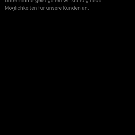
Unternehmergeist gehen wir ständig neue
Möglichkeiten für unsere Kunden an.
Global Champion
PTC bringt Industriegiganten mit bahnbrechender
Software für den Produktlebenszyklus voran, die die
physische und die digitale Welt miteinander verbindet.
Global Champion
Bluebeam unterstützt Bauunternehmen und Bauherren
weltweit mit intelligenten, kollaborativen Werkzeugen,
die komplexe Projekte in eine präzise Ausführung
verwandeln.