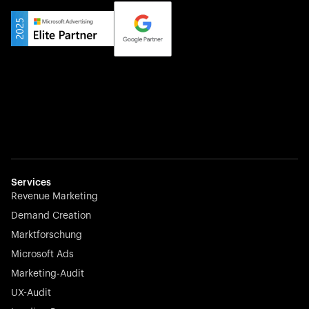
Privater Champion
Yourfirm ist das Karriereportal für Deutschlands Hidden
Champions – es verbindet Top-Talente mit den besten
Arbeitgebern abseits der ausgetretenen Pfade.
Startup 10M+
Weglot überwindet Sprachbarrieren, indem es jede
Website in wenigen Minuten mehrsprachig macht –
Services
nahtlos, skalierbar und mühelos.
Revenue Marketing
Demand Creation
Marktforschung
Microsoft Ads
Marketing-Audit
Börsennotierter Champion
UX-Audit
Nayax treibt die Zukunft des Handels mit All-in-One-