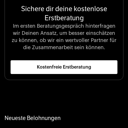
Sichere dir deine kostenlose
Erstberatung
Börsennotierter Champion
LexisNexis unterstützt Entscheidungen, die die Welt
Im ersten Beratungsgespräch hinterfragen
gestalten, mit unvergleichlicher juristischer Intelligenz
wir Deinen Ansatz, um besser einschätzen
und datengestützten Einblicken.
zu können, ob wir ein wertvoller Partner für
die Zusammenarbeit sein können.
Kostenfreie Erstberatung
Startup 10M+
Klarx revolutioniert die Bauindustrie, indem Ausrüstung
genau dann und dort bereitsteht, wo sie gebraucht wird
– digital, schnell und unkompliziert.
Neueste Belohnungen