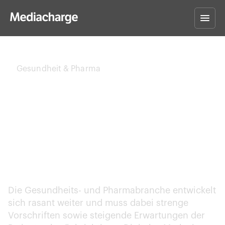
Gesundheit & Pharma
Digitales Marketing
für die Gesundheits- &
Pharmaindustrie
Die Gesundheits- und Pharmabranche entwickelt
sich rasant weiter und muss dabei strenge
Vorschriften sowie steigende Erwartungen der