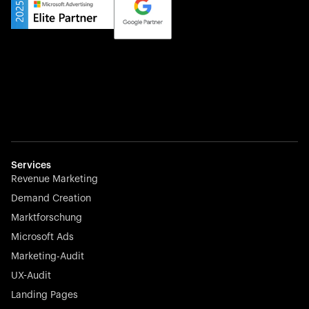
Yourfirm ist das Karriereportal für Deutschlands Hidden
Champions – es verbindet Top-Talente mit den besten
Arbeitgebern abseits der ausgetretenen Pfade.
Startup 10M+
Weglot überwindet Sprachbarrieren, indem es jede
Website in wenigen Minuten mehrsprachig macht –
Services
nahtlos, skalierbar und mühelos.
Revenue Marketing
Demand Creation
Marktforschung
Microsoft Ads
Marketing-Audit
Börsennotierter Champion
UX-Audit
Nayax treibt die Zukunft des Handels mit All-in-One-
Lösungen für Zahlungen, Management und
Landing Pages
Kundenbindung voran – jederzeit, überall.