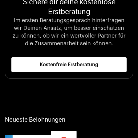
Sichere dir deine kostenlose
Erstberatung
Börsennotierter Champion
LexisNexis unterstützt Entscheidungen, die die Welt
Im ersten Beratungsgespräch hinterfragen
gestalten, mit unvergleichlicher juristischer Intelligenz
wir Deinen Ansatz, um besser einschätzen
und datengestützten Einblicken.
zu können, ob wir ein wertvoller Partner für
die Zusammenarbeit sein können.
Kostenfreie Erstberatung
Startup 10M+
Klarx revolutioniert die Bauindustrie, indem Ausrüstung
genau dann und dort bereitsteht, wo sie gebraucht wird
– digital, schnell und unkompliziert.
Neueste Belohnungen
Privater Champion