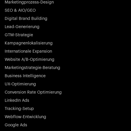
Marketingprozess-Design
SEO & AIO/GEO
Digital Brand Building
Lead-Generierung
GTM-Strategie
Startup 10M+
Kampagnenlokalisierung
Rex ist die führende digitale Kette von Tierarztpraxen in
Deutschland. Mit den renommiertesten Investoren wie
Internationale Expansion
Picus Capital und vielen anderen revolutioniert Rex die
Website A/B-Optimierung
Tiermedizinbranche nachhaltig.
Marketingstrategie-Beratung
Business Intelligence
UX-Optimierung
Conversion Rate Optimierung
LinkedIn Ads
Börsennotierter Champion
Tracking-Setup
N-able stattet IT-Dienstleister mit leistungsstarken Tools
aus, um Kundensysteme proaktiv und mühelos in
Webflow-Entwicklung
großem Maßstab zu überwachen, zu verwalten und
Google Ads
abzusichern.