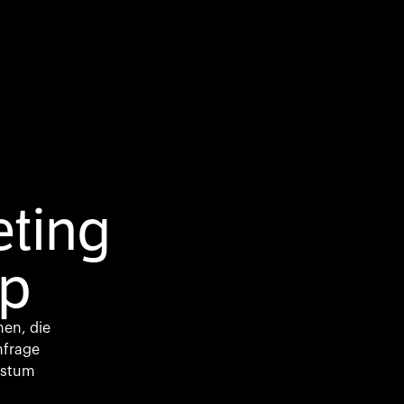
ting
op
en, die
hfrage
hstum