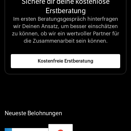
Sichere dir deine kostenlose
Erstberatung
Börsennotierter Champion
LexisNexis unterstützt Entscheidungen, die die Welt
Im ersten Beratungsgespräch hinterfragen
gestalten, mit unvergleichlicher juristischer Intelligenz
wir Deinen Ansatz, um besser einschätzen
und datengestützten Einblicken.
zu können, ob wir ein wertvoller Partner für
die Zusammenarbeit sein können.
Kostenfreie Erstberatung
Startup 10M+
Klarx revolutioniert die Bauindustrie, indem Ausrüstung
genau dann und dort bereitsteht, wo sie gebraucht wird
– digital, schnell und unkompliziert.
Neueste Belohnungen
Privater Champion