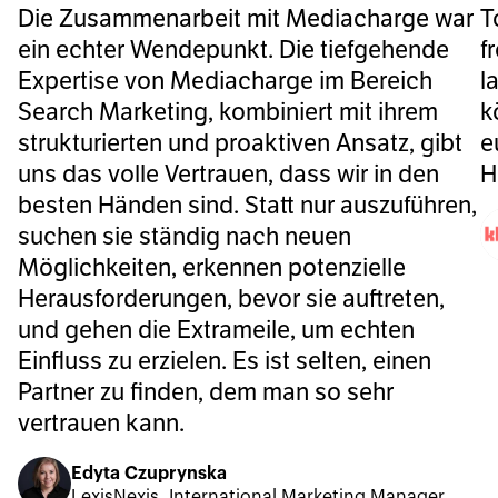
Die Zusammenarbeit mit Mediacharge war
T
ein echter Wendepunkt. Die tiefgehende
f
Expertise von Mediacharge im Bereich
l
Search Marketing, kombiniert mit ihrem
k
strukturierten und proaktiven Ansatz, gibt
e
uns das volle Vertrauen, dass wir in den
H
besten Händen sind. Statt nur auszuführen,
suchen sie ständig nach neuen
Möglichkeiten, erkennen potenzielle
Herausforderungen, bevor sie auftreten,
und gehen die Extrameile, um echten
Einfluss zu erzielen. Es ist selten, einen
Partner zu finden, dem man so sehr
vertrauen kann.
Edyta Czuprynska
LexisNexis, International Marketing Manager