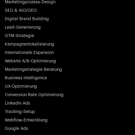
Marketingprozess-Design
SEO & AIO/GEO
Digital Brand Building
Lead-Generierung
GTM-Strategie
Startup 10M+
Kampagnenlokalisierung
Rex ist die führende digitale Kette von Tierarztpraxen in
Deutschland. Mit den renommiertesten Investoren wie
Internationale Expansion
Picus Capital und vielen anderen revolutioniert Rex die
Website A/B-Optimierung
Tiermedizinbranche nachhaltig.
Marketingstrategie-Beratung
Business Intelligence
UX-Optimierung
Conversion Rate Optimierung
LinkedIn Ads
Börsennotierter Champion
Tracking-Setup
N-able stattet IT-Dienstleister mit leistungsstarken Tools
aus, um Kundensysteme proaktiv und mühelos in
Webflow-Entwicklung
großem Maßstab zu überwachen, zu verwalten und
Google Ads
abzusichern.