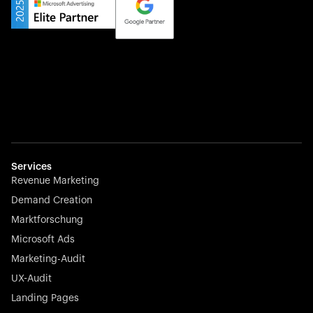
Yourfirm ist das Karriereportal für Deutschlands Hidden
Champions – es verbindet Top-Talente mit den besten
Arbeitgebern abseits der ausgetretenen Pfade.
Startup 10M+
Weglot überwindet Sprachbarrieren, indem es jede
Website in wenigen Minuten mehrsprachig macht –
Services
nahtlos, skalierbar und mühelos.
Revenue Marketing
Demand Creation
Marktforschung
Microsoft Ads
Marketing-Audit
Börsennotierter Champion
UX-Audit
Nayax treibt die Zukunft des Handels mit All-in-One-
Lösungen für Zahlungen, Management und
Landing Pages
Kundenbindung voran – jederzeit, überall.