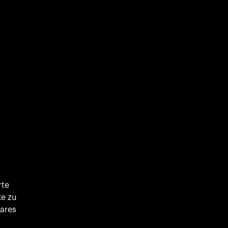
rte
ke zu
ares