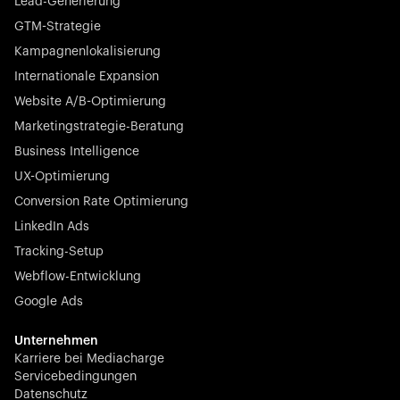
Lead-Generierung
GTM-Strategie
Startup 10M+
Kampagnenlokalisierung
Rex ist die führende digitale Kette von Tierarztpraxen in
Deutschland. Mit den renommiertesten Investoren wie
Internationale Expansion
Picus Capital und vielen anderen revolutioniert Rex die
Website A/B-Optimierung
Tiermedizinbranche nachhaltig.
Marketingstrategie-Beratung
Business Intelligence
UX-Optimierung
Conversion Rate Optimierung
LinkedIn Ads
Börsennotierter Champion
Tracking-Setup
N-able stattet IT-Dienstleister mit leistungsstarken Tools
aus, um Kundensysteme proaktiv und mühelos in
Webflow-Entwicklung
großem Maßstab zu überwachen, zu verwalten und
Google Ads
abzusichern.
Unternehmen
Karriere bei Mediacharge
Servicebedingungen
Datenschutz