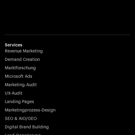
Startup 10M+
Weglot überwindet Sprachbarrieren, indem es jede
Website in wenigen Minuten mehrsprachig macht –
Services
nahtlos, skalierbar und mühelos.
Revenue Marketing
Demand Creation
Marktforschung
Microsoft Ads
Marketing-Audit
Börsennotierter Champion
UX-Audit
Nayax treibt die Zukunft des Handels mit All-in-One-
Lösungen für Zahlungen, Management und
Landing Pages
Kundenbindung voran – jederzeit, überall.
Marketingprozess-Design
SEO & AIO/GEO
Digital Brand Building