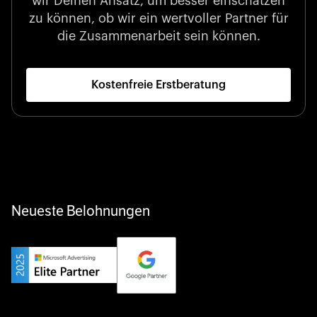
wir Deinen Ansatz, um besser einschätzen
und datengestützten Einblicken.
zu können, ob wir ein wertvoller Partner für
die Zusammenarbeit sein können.
Kostenfreie Erstberatung
Startup 10M+
Klarx revolutioniert die Bauindustrie, indem Ausrüstung
genau dann und dort bereitsteht, wo sie gebraucht wird
– digital, schnell und unkompliziert.
Neueste Belohnungen
Privater Champion
Yourfirm ist das Karriereportal für Deutschlands Hidden
Champions – es verbindet Top-Talente mit den besten
Arbeitgebern abseits der ausgetretenen Pfade.