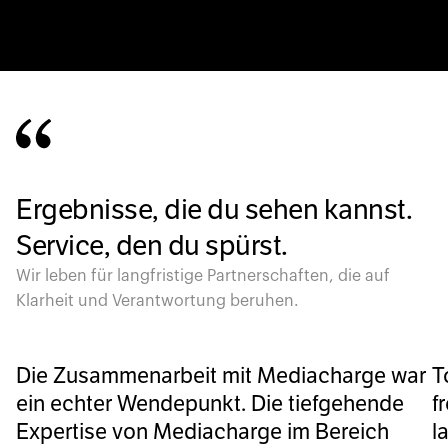
Ergebnisse, die du sehen kannst.
Service, den du spürst.
Wir leben für langfristige Partnerschaften, die auf
Klarheit und Verantwortung beruhen.
Die Zusammenarbeit mit Mediacharge war
T
ein echter Wendepunkt. Die tiefgehende
f
Expertise von Mediacharge im Bereich
l