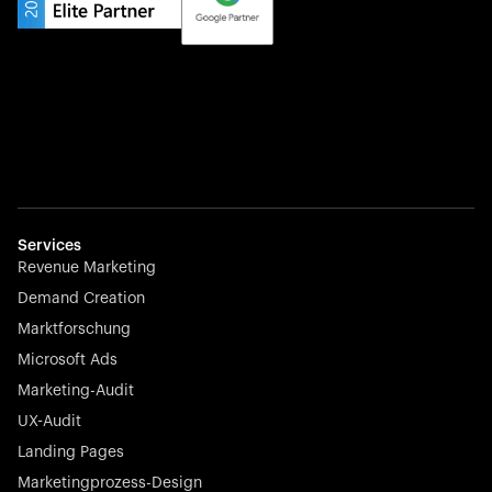
Champions – es verbindet Top-Talente mit den besten
Arbeitgebern abseits der ausgetretenen Pfade.
Startup 10M+
Weglot überwindet Sprachbarrieren, indem es jede
Website in wenigen Minuten mehrsprachig macht –
Services
nahtlos, skalierbar und mühelos.
Revenue Marketing
Demand Creation
Marktforschung
Microsoft Ads
Marketing-Audit
Börsennotierter Champion
UX-Audit
Nayax treibt die Zukunft des Handels mit All-in-One-
Lösungen für Zahlungen, Management und
Landing Pages
Kundenbindung voran – jederzeit, überall.
Marketingprozess-Design