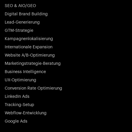
SEO & AIO/GEO
Digital Brand Building
Lead-Generierung
GTM-Strategie
Startup 10M+
Kampagnenlokalisierung
Rex ist die führende digitale Kette von Tierarztpraxen in
Deutschland. Mit den renommiertesten Investoren wie
Internationale Expansion
Picus Capital und vielen anderen revolutioniert Rex die
Website A/B-Optimierung
Tiermedizinbranche nachhaltig.
Marketingstrategie-Beratung
Business Intelligence
UX-Optimierung
Conversion Rate Optimierung
LinkedIn Ads
Börsennotierter Champion
Tracking-Setup
N-able stattet IT-Dienstleister mit leistungsstarken Tools
aus, um Kundensysteme proaktiv und mühelos in
Webflow-Entwicklung
großem Maßstab zu überwachen, zu verwalten und
Google Ads
abzusichern.