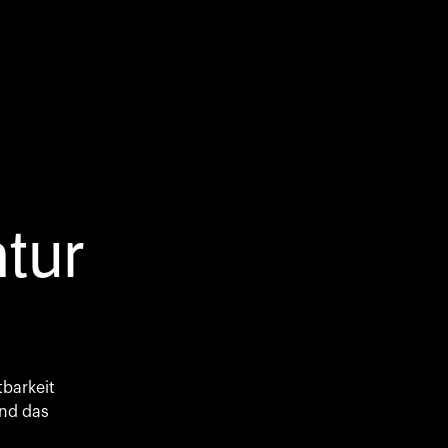
tur
tbarkeit
und das