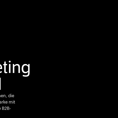
ting
l
en, die
arke mit
e B2B-