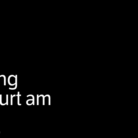
ing
urt am
m